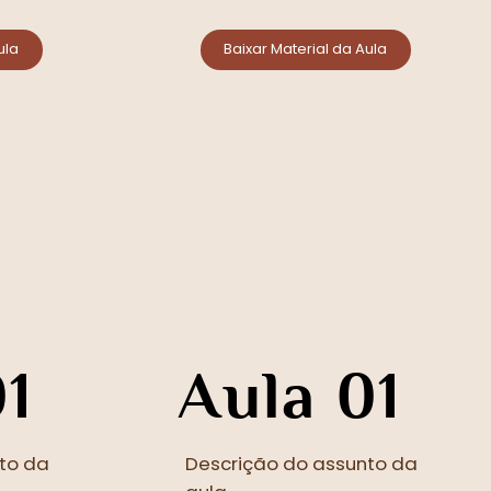
ula
Baixar Material da Aula
01
Aula 01
to da
Descrição do assunto da