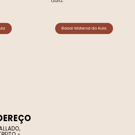
aula.
ula
Baixar Material da Aula
DEREÇO
ALLADO,
TREITO -