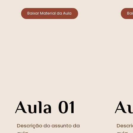
Baixar Material da Aula
Bai
Aula 01
Au
Descrição do assunto da
Descr