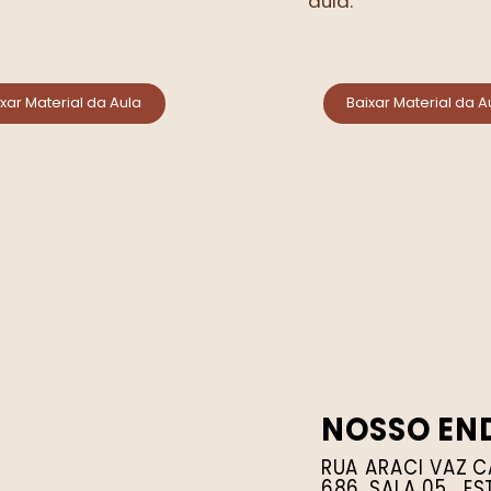
aula.
xar Material da Aula
Baixar Material da A
NOSSO EN
RUA ARACI VAZ C
686, SALA 05, ES