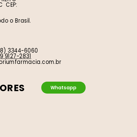
C CEP:
do o Brasil.
48) 3344-6060
 9 9127-2831
riumfarmacia.com.br
TORES
Whatsapp