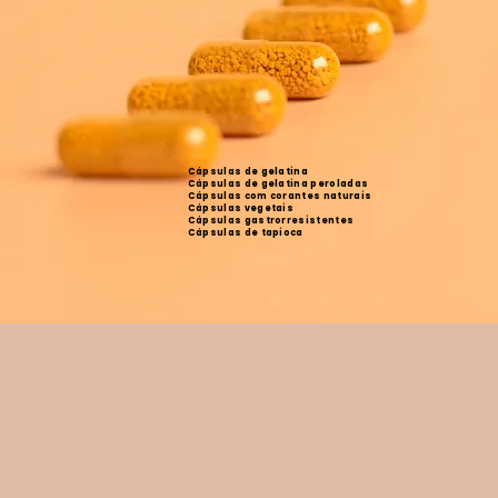
Cápsulas de gelatina
Cápsulas de gelatina peroladas
Cápsulas com corantes naturais
Cápsulas vegetais
Cápsulas gastrorresistentes
Cápsulas de tapioca