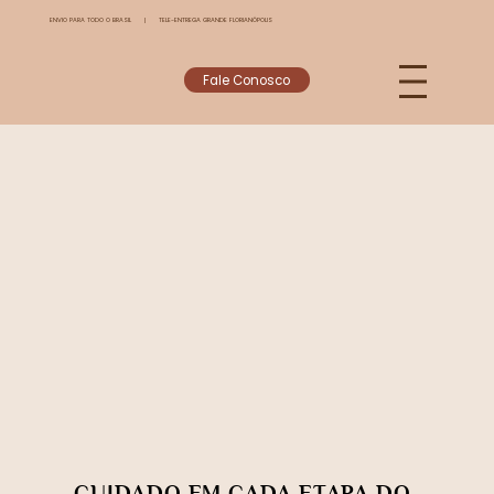
ENVIO PARA TODO O BRASIL | TELE-ENTREGA GRANDE FLORIANÓPOLIS
Fale Conosco
CUIDADO EM CADA ETAPA DO