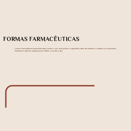
FORMAS FARMACÊUTICAS
Formas farmacêuticas personalizadas tornam o uso mais prático e agradável, além de aumentar a adesão ao tratamento.
Oferecemos diversas opções para facilitar o seu dia a dia.