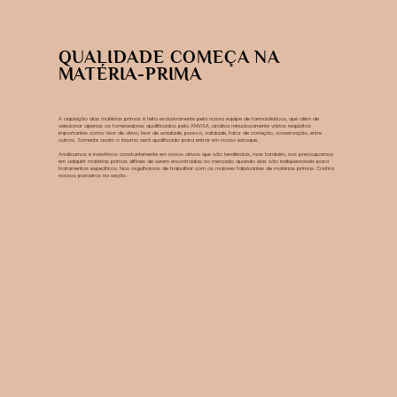
QUALIDADE COMEÇA NA
MATÉRIA-PRIMA
A aquisição das matérias primas é feita exclusivamente pela nossa equipe de farmacêuticos, que além de
selecionar apenas os fornecedores qualificados pela ANVISA, analisa minuciosamente vários requisitos
importantes como: teor de ativo, teor de umidade, pureza, validade, fator de correção, conservação, entre
outros. Somente assim o insumo será qualificado para entrar em nosso estoque.
Analisamos e investimos constantemente em novos ativos que são tendências, mas também, nos preocupamos
em adquirir matérias primas difíceis de serem encontradas no mercado quando elas são indispensáveis para
tratamentos específicos. Nos orgulhamos de trabalhar com os maiores fabricantes de matérias primas. Confira
nossos parceiros na seção.