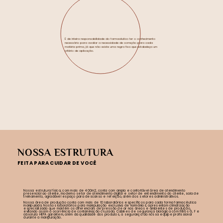
É de inteira responsabilidade do farmacêutico ter o conhecimento
necessário para avaliar a necessidade de correção para cada
matéria prima, já que não existe uma regra fixa que estabeleça um
critério de aplicação.
NOSSA ESTRUTURA
FEITA PARA CUIDAR DE VOCÊ
Nossa estrutura física, com mais de 400m2, conta com ampla e confortável área de atendimento
presencial ao cliente, moderno setor de atendimento digital e setor de entendimento do cliente, sala de
treinamento, agradável espaço para descanso e refeição, além dos setores administrativos.
Nossa área de produção conta com mais de 10 laboratórios específicos para cada forma farmacêutica
manipulada. Nossos laboratórios para manipulação exclusiva de hormônios, apresentam climatização
especializada que mantém os diferenciais de pressão de ar nas áreas e ambientes de produção,
evitando assim a ocorrência de contaminação cruzada. Cabines de segurança biológica com filtros G, F e
absoluto HEPA garantem, além da qualidade dos produtos, a segurança da nossa equipe profissional
durante a manipulação.