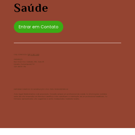
Saúde
Entrar em Contato
FALE CONOSCO: (
48) 9 9127 2831
ENDEREÇO:
Rua Araci Vaz Callado, 686, Sala 05
Estreito, Florianópolis/SC
CEP: 88070-750
EMPORIUM FARMÁCIA DE MANIPULAÇÃO LTDA CNPJ: 10.994.321/0001-02
Aviso legal: Medicamentos sob prescrição. Consulte sempre um profissional da saúde. As informações contidas
neste site são baseadas em literatura científica e não substituem a orientação de um profissional habilitado. As
fórmulas apresentadas são sugestões e serão manipuladas mediante receita.