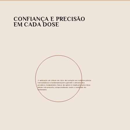
CONFIANÇA E PRECISÃO
EM CADA DOSE
A aplicação do cálculo do fator de correção em matérias primas
farmacêuticas é fundamental para garantir a eficácia dos
produtos manipulados. Deixar de aplicá-lo implicaria numa dose
abaixo da prescrita, comprometendo assim o resultado do
tratamento.