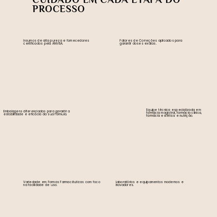
PROCESSO
Insumos de alta pureza e fornecedores
Fatores de Correções aplicados para
certificados pela ANVISA.
garantir doses exatas.
Equipe técnica especializada em
Embalagens diferenciadas para garantir a
farmácia magistral, farmácia clínica,
estabilidade e eficácia da sua fórmula.
farmácia estética e nutrição.
Variedade em Formas Farmacêuticas com foco
Laboratórios e equipamentos modernos e
na facilidade de uso.
inovadores.