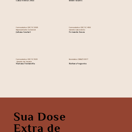
Laisa Ariela Celso
Idinei Soares
Farmacêutica CRF/SC 12605
Farmacêutica CRF/SC 4560
Representante Comercial
Gerente Laboratório
Juliana Goulart
Fernanda Souza
Farmacêutica CRF/SC 15331
Biomédica CRBM/5 10677
Gerente de Vendas
Mariana Fontanella
Bárbara Nogueira
Sua Dose
Extra de