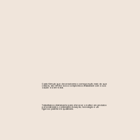
Cada fórmula que desenvolvemos carrega muito mais do que
ciência, ela reflete nosso compromisso inabalável com a sua
saúde e bem-estar.
Trabalhamos diariamente para oferecer o melhor em produtos
personalizados, combinando inovação, tecnologia e um
rigoroso padrão de qualidade.