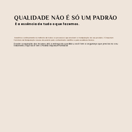
QUALIDADE NÃO É SÓ UM PADRÃO
É a essência de tudo o que fazemos.
​ Investimos continuamente na melhoria de todos os processos que envolvem a manipulação do seu produto. A Emporium
Farmácia de Manipulação nasceu da paixão pelo conhecimento científico e pela excelência técnica.
Desde a aquisição dos insumos até a entrega dos pedidos, você tem a segurança que precisa no seu
tratamento. Aqui você tem o Padrão Emporium Farmácia!