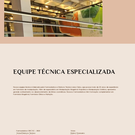
EQUIPE TÉCNICA ESPECIALIZADA
Nossa equipe técnica é liderada pela Farmacêutica e Diretora Técnica Laisa Celso, que possui mais de 20 anos de experiência
em farmácia de manipulação. Além de especialista em Manipulação Magistral Alopática e Manipulação Estética, apresenta
grande conhecimento no desenvolvimento de linhas cosméticas. Nossos Farmacêuticos têm formação complementar em
Farmácia Magistral, Farmácia Clínica e Nutrição.
Farmacêutica CRF/SC - 3833
Sócio
Sócia/Diretora Técnica
Diretor Financeiro