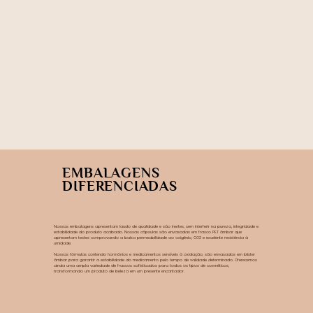
EMBALAGENS
DIFERENCIADAS
Nossas embalagens apresentam laudo de qualidade e são inertes, sem interferir na pureza, integridade e
estabilidade do produto acabado. Nossas cápsulas são envasadas em frasco PET âmbar que
apresentam testes comprovando a baixa permeabilidade ao oxigênio, CO2 e excelente resistência à
umidade.
Nossas fórmulas contendo hormônios e medicamentos sensíveis à oxidação, são envasadas em blister
âmbar para garantir a estabilidade do medicamento pelo tempo de validade determinado. Oferecemos
ainda uma ampla variedade de frascos sofisticados para todos os tipos de cosméticos,
transformando um produto de beleza em um presente encantador.