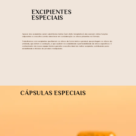
EXCIPIENTES
ESPECIAIS
Apesar dos excipientes serem substâncias inertes (sem efeito terapêutico), eles exercem várias funções
adjuvantes e a escolha correta deve levar em consideração os ativos presentes na fórmula.
Trabalhamos com excipientes que liberam os ativos de forma lenta e gradual, que protegem os ativos da
umidade, que evitam a oxidação, e que auxiliam na solubilidade e permeabilidade de ativos específicos. O
conhecimento da nossa equipe técnica garante a escolha ideal do melhor excipiente, contribuindo para
estabilidade e eficácia do produto manipulado.
CÁPSULAS ESPECIAIS