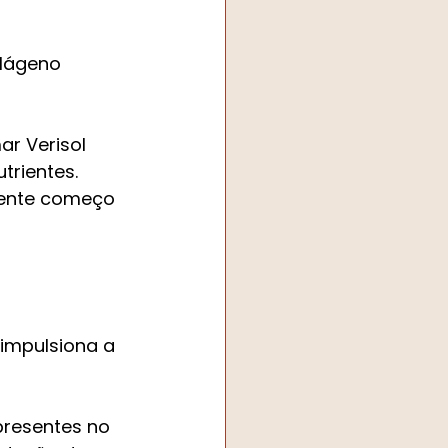
olágeno 
r Verisol 
rientes. 
lente começo 
impulsiona a 
presentes no 