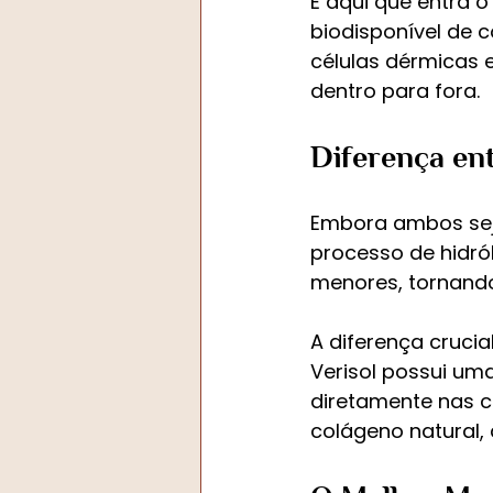
É aqui que entra 
biodisponível de 
células dérmicas
dentro para fora.
Diferença ent
Embora ambos seja
processo de hidró
menores, tornando
A diferença crucia
Verisol possui um
diretamente nas 
colágeno natural,