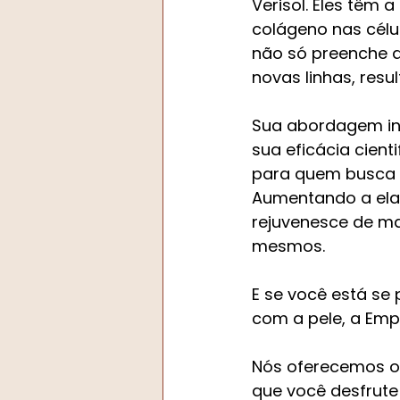
Verisol. Eles têm
colágeno nas célu
não só preenche a
novas linhas, resu
Sua abordagem int
sua eficácia cien
para quem busca u
Aumentando a elas
rejuvenesce de ma
mesmos.
E se você está se
com a pele, a Emp
﻿Nós oferecemos o
que você desfrute