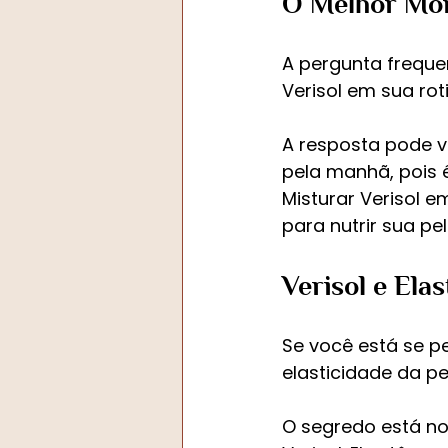
O Melhor Mom
A pergunta freque
Verisol em sua rot
A resposta pode v
pela manhã, pois 
Misturar Verisol 
para nutrir sua pe
﻿Verisol e Ela
Se você está se p
elasticidade da p
O segredo está no