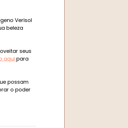
geno Verisol 
ua beleza 
oveitar seus 
 aqui 
para 
que possam 
orar o poder 