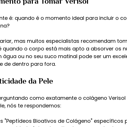
ento para Tomar Verisol
nte é: quando é o momento ideal para incluir o c
ina?
ariar, mas muitos especialistas recomendam toma
é quando o corpo está mais apto a absorver os nut
em água ou no seu suco matinal pode ser um exce
le de dentro para fora.
sticidade da Pele
erguntando como exatamente o colágeno Verisol 
ele, nós te respondemos:
s "Peptídeos Bioativos de Colágeno" específicos 