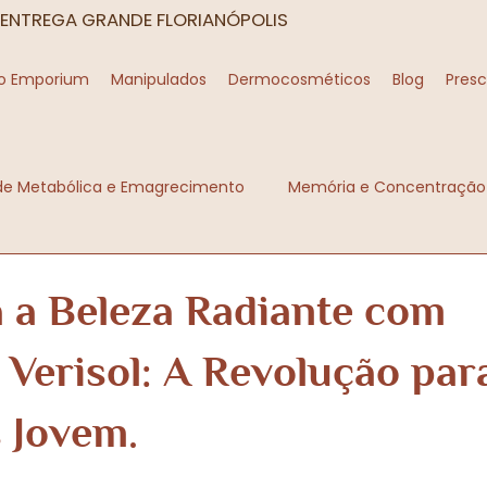
ENTREGA GRANDE FLORIANÓPOLIS
o Emporium
Manipulados
Dermocosméticos
Blog
Presc
de Metabólica e Emagrecimento
Memória e Concentração
esse e Ansiedade
Longevidade e Super Saúde
Saúde d
 a Beleza Radiante com
 Verisol: A Revolução pa
 Jovem.