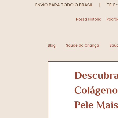
ENVIO PARA TODO O BRASIL | TELE-
Nossa História
Padrã
Blog
Saúde da Criança
Saú
Saúde Digestiva
Sono, Estr
Descubra
Colágeno
Pele Mais