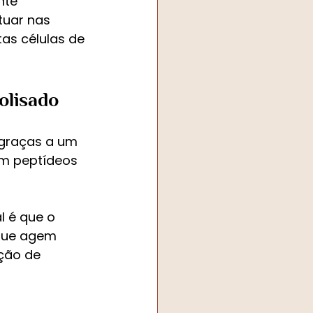
nte 
tuar nas 
as células de 
olisado
graças a um 
em peptídeos 
l é que o 
que agem 
ção de 