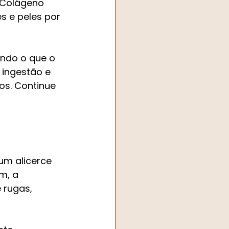
 Colágeno 
s e peles por 
ando o que o 
 ingestão e 
s. Continue 
m alicerce 
m, a 
 rugas, 