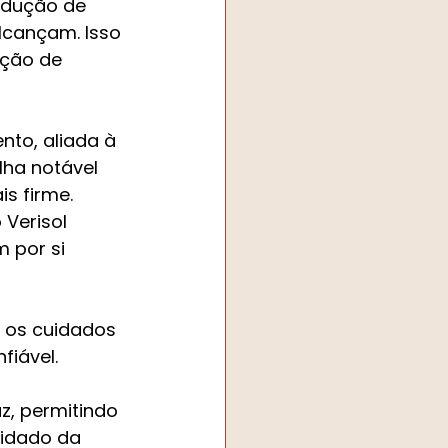
odução de 
lcançam. Isso 
ção de 
to, aliada à 
lha notável 
s firme. 
Verisol 
 por si 
 os cuidados 
fiável.
z, permitindo 
idado da 