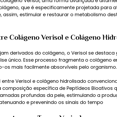
o colágeno Verisol, uma forma avançada e altame
colágeno, que é especificamente projetada para a
 e, assim, estimular e restaurar o metabolismo dest
re Colágeno Verisol e Colágeno Hidr
m derivados do colágeno, o Verisol se destaca 
lise único. Esse processo fragmenta o colágeno 
-os mais facilmente absorvíveis pelo organismo.
l entre Verisol e colágeno hidrolisado convenciona
a composição específica de Peptídeos Bioativos 
camadas profundas da pele, estimulando a produ
 atenuando e prevenindo os sinais do tempo