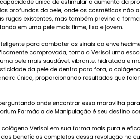
 a capacidade única de estimular o aumento da pr
las profundas da pele, onde os cosméticos não a
s rugas existentes, mas também previne a forma
ltando em uma pele mais firme, lisa e jovem.
eligente para combater os sinais do envelhecimen
tificamente comprovada, torna o Verisol uma esco
ma pele mais saudável, vibrante, hidratada e mai
ticidade da pele de dentro para fora, o colágeno 
neira única, proporcionando resultados que falam
 perguntando onde encontrar essa maravilha para
orium Farmácia de Manipulação é seu destino con
 colágeno Verisol em sua forma mais pura e efica
 dos benefícios completos dessa revolução no cu