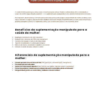
Fale com Nossa Equipe Técnica
A saúde feminina passa por ciclos, fases e transformações únicas. Desde a adolescência até a maturidade, o
corpo da mulher exige atenção especial — e a suplementação manipulada é uma aliada essencial nessa jornada.
Na Emporium, desenvolvemos fórmulas personalizadas para cada etapa e necessidade da mulher moderna, com
ativos testados e seguros que promovem equilíbrio hormonal, energia, imunidade, beleza e bem-estar emocional. A
grande vantagem? Criamos o suplemento certo, com a dose certa, para o seu momento atual.
Benefícios da suplementação manipulada para a
saúde da mulher:
Regulação hormonal e do ciclo menstrual
Redução dos sintomas da TPM e da menopausa
Aumento da energia e melhora da disposição
Suporte à fertilidade e à saúde ginecológica
Melhora do humor, ansiedade e equilíbrio emocional
Estímulo à saúde da pele, cabelos e unhas
Diferenciais da suplementação manipulada para a
mulher:
Fórmulas ajustadas à fase do ciclo ou da vida
(TPM, gestação, amamentação, menopausa)
Personalização para cada mulher
Opções com menor impacto digestivo
(sem lactose, sem glúten, cápsulas gastro-resistentes)
Formas farmacêuticas variadas para um resultado mais eficaz e uma melhor adesão ao tratamento
Entrega de blends prontos em sachês diários, facilitando o consumo contínuo