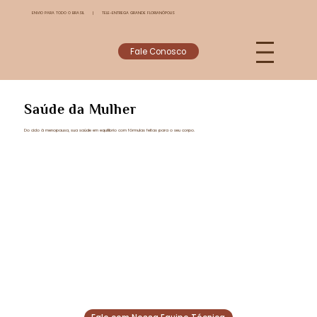
ENVIO PARA TODO O BRASIL | TELE-ENTREGA GRANDE FLORIANÓPOLIS
Fale Conosco
Saúde da Mulher
Do ciclo à menopausa, sua saúde em equilíbrio com fórmulas feitas para o seu corpo.